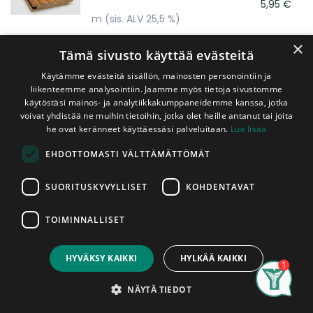
5,95
€
m
(sis. ALV 25,5 %)
×
Tämä sivusto käyttää evästeitä
Lämpökäsitelty Tervaleppäpaneeli 15x140
mm STS Kallio
Käytämme evästeitä sisällön, mainosten personointiin ja
Piilokiinnityspontti, A-Laatu
liikenteemme analysointiin. Jaamme myös tietoja sivustomme
käytöstäsi mainos- ja analytiikkakumppaneidemme kanssa, jotka
12,35
€
voivat yhdistää ne muihin tietoihin, jotka olet heille antanut tai joita
m
(sis. ALV 25,5 %)
he ovat keränneet käyttäessäsi palveluitaan.
Lue lisää
EHDOTTOMASTI VÄLTTÄMÄTTÖMÄT
Lämpökäsitelty Radiata Mäntypaneeli
Uutuus!
15x140x2380 mm STS4P 2-Valeura
(1,20m2/pkt, 4kpl/pkt)
SUORITUSKYVYLLISET
KOHDENTAVAT
Piilokiinnityspontti, A-laatu
TOIMINNALLISET
92,50
€
pkt
(sis. ALV 25,5 %)
HYVÄKSY KAIKKI
HYLKÄÄ KAIKKI
Search
Category
Account
Lämpökäsitelty Radiata Mäntypaneeli
NÄYTÄ TIEDOT
15x140x2400 mm STS4P (1,22m2/pkt,
4kpl/pkt)