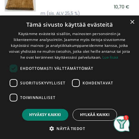
10,70
€
m
(sis. ALV 25,5 %)
×
Tämä sivusto käyttää evästeitä
Lämpökäsitelty Haapapaneeli 15x140 mm
Käytämme evästeitä sisällön, mainosten personointiin ja
STS Kallio
liikenteemme analysointiin. Jaamme myös tietoja sivustomme
Piilokiinnityspontti, A-Laatu
käytöstäsi mainos- ja analytiikkakumppaneidemme kanssa, jotka
voivat yhdistää ne muihin tietoihin, jotka olet heille antanut tai joita
13,30
€
he ovat keränneet käyttäessäsi palveluitaan.
Lue lisää
m
(sis. ALV 25,5 %)
EHDOTTOMASTI VÄLTTÄMÄTTÖMÄT
Lämpökäsitelty Haapapaneeli 15x160 mm
STS Kallio
SUORITUSKYVYLLISET
KOHDENTAVAT
Piilokiinnityspontti, A-Laatu
TOIMINNALLISET
14,70
€
m
(sis. ALV 25,5 %)
HYVÄKSY KAIKKI
HYLKÄÄ KAIKKI
Lämpökäsitelty Haapapaneeli 17x190 mm
Search
Category
Account
STS Kallio
NÄYTÄ TIEDOT
Piilokiinnityspontti, A-Laatu